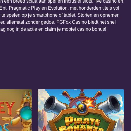
n een breed scala aan spellen inclusief slots, live casino en
nt, Pragmatic Play en Evolution, met honderden titels vol
te spelen op je smartphone of tablet. Storten en opnemen
ler, allemaal zonder gedoe. FGFox Casino biedt het snel
ag nog in de actie en claim je mobiel casino bonus!