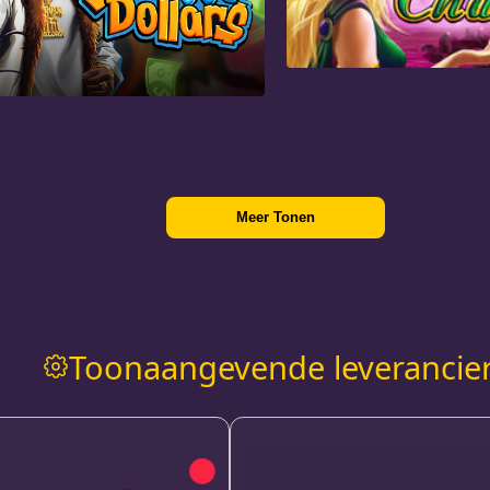
Meer Tonen
Toonaangevende leverancie