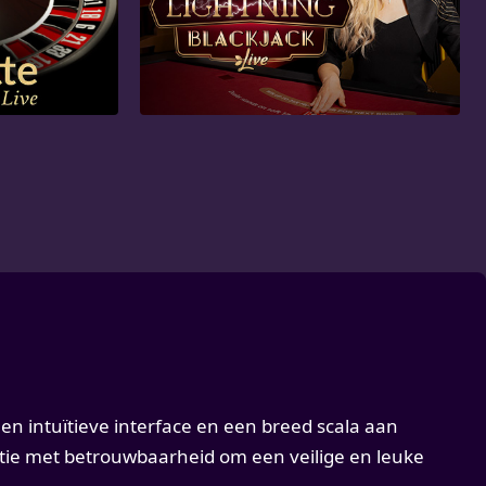
en intuïtieve interface en een breed scala aan
atie met betrouwbaarheid om een veilige en leuke