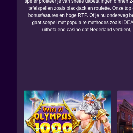
speler profiteer je van snelle uitbetalingen binnen 
tafelspellen zoals blackjack en roulette. Onze t
bonusfeatures en hoge RTP. Of je nu onderweg be
gaat soepel met populaire methodes zoals iDEAL,
uitbetalend casino dat Nederland verdient, 